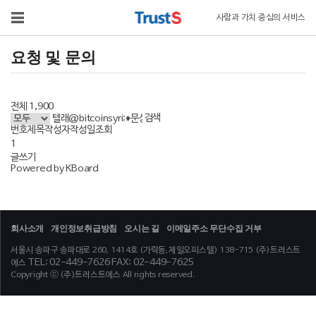
사람과 가치 중심의 서비스
요청 및 문의
전체 1,900
검색
번호
제목
작성자
작성일
조회
1
글쓰기
Powered by KBoard
회사소개
개인정보취급방침
오시는 길
이메일주소 무단수집 거부
서울시 송파구 송파대로 260, 1414호 (가락동,제일오피스텔) 138-715 (주)트러스트
TEL: 02-449-7626 FAX: 02-449-7625
에스
Copyright ⓒ (주)트러스트에스 All rights reserved.