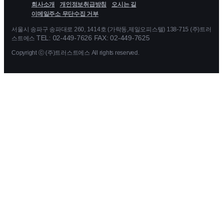
회사소개
개인정보취급방침
오시는 길
이메일주소 무단수집 거부
서울시 송파구 송파대로 260, 1414호 (가락동,제일오피스텔) 138-715 (주)트러
TEL: 02-449-7626 FAX: 02-449-7625
스트에스
Copyright ⓒ (주)트러스트에스 All rights reserved.