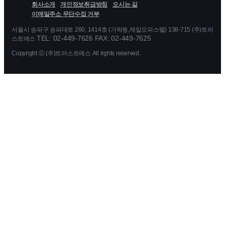
회사소개
개인정보취급방침
오시는 길
이메일주소 무단수집 거부
서울시 송파구 송파대로 260, 1414호 (가락동,제일오피스텔) 138-715 (주)트러
TEL: 02-449-7626 FAX: 02-449-7625
스트에스
Copyright ⓒ (주)트러스트에스 All rights reserved.