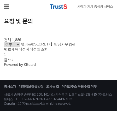
사람과 가치 중심의 서비스
요청 및 문의
전체 1,886
검색
번호
제목
작성자
작성일
조회
1
글쓰기
Powered by KBoard
회사소개
개인정보취급방침
오시는 길
이메일주소 무단수집 거부
서울시 송파구 송파대로 260, 1414호 (가락동,제일오피스텔) 138-715 (주)트러스
TEL: 02-449-7626 FAX: 02-449-7625
트에스
Copyright ⓒ (주)트러스트에스 All rights reserved.