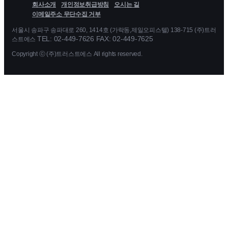
회사소개
개인정보취급방침
오시는 길
이메일주소 무단수집 거부
서울시 송파구 송파대로 260, 1414호 (가락동,제일오피스텔) 138-715 (주)트러
TEL: 02-449-7626 FAX: 02-449-7625
스트에스
Copyright ⓒ (주)트러스트에스 All rights reserved.