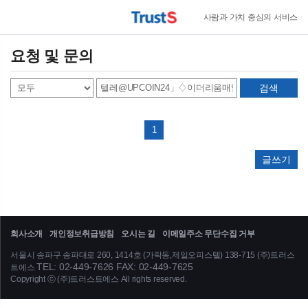
사람과 가치 중심의 서비스
요청 및 문의
검색
1
글쓰기
회사소개
개인정보취급방침
오시는 길
이메일주소 무단수집 거부
서울시 송파구 송파대로 260, 1414호 (가락동,제일오피스텔) 138-715 (주)트러스
TEL: 02-449-7626 FAX: 02-449-7625
트에스
Copyright ⓒ (주)트러스트에스 All rights reserved.