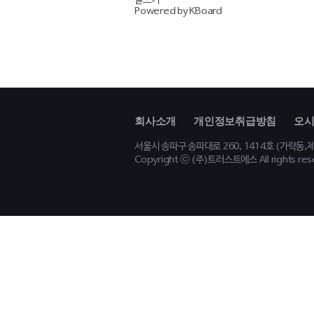
글쓰기
Powered by KBoard
회사소개
개인정보취급방침
오시
서울시 송파구 송파대로 260, 1414호 (가락동
Copyright ⓒ (주)트러스트에스 All rights res